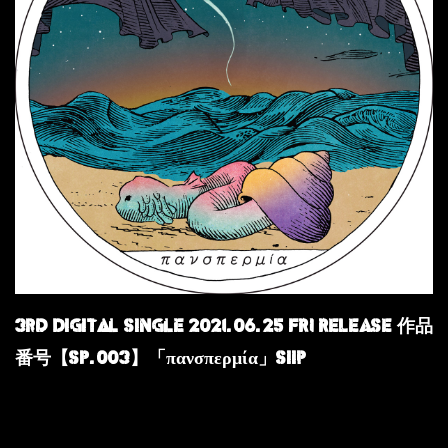
MOVIE
NEWS
BIOGRAPHY
3rd Digital Single 2021.06.25 FRI RELEASE 作品
DISCOGRAPHY
番号【SP.003】「πανσπερμία」Siip